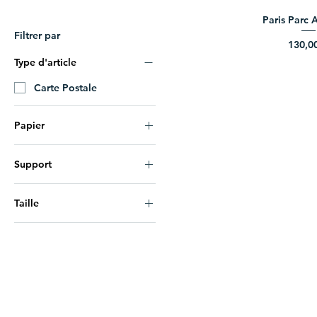
Paris Parc
Filtrer par
Prix
130,0
Type d'article
Carte Postale
Papier
Baryta
Support
Fine Art
Dilite
Taille
Sans
30x45
40x60
50x75
60x90