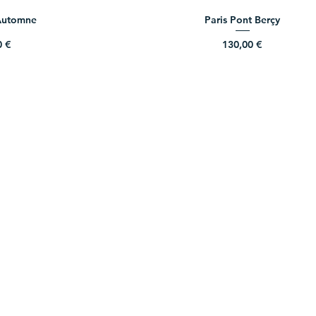
 Automne
Paris Pont Berçy
Prix
0 €
130,00 €