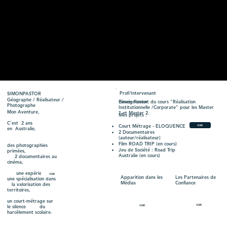
Prof/Intervenant
SIMON
PASTOR
Géographe / Réalisateur /
Enseignement du cours "Réalisation
Simon Pastor
Photographe
Institutionnelle /Corporate" pour les Master
Mon Aventure,
1 et Master 2.
Mes projets :
C'est 2 ans
Court Métrage - ELOQUENCE
VOIR
en Australie,
2 Documentaires
(auteur/réalisateur)
Film ROAD TRIP (en cours)
des photographies
Jeu de Société : Road Trip
primées,
Australie (en cours)
2 documentaires au
cinéma,
une expérience et
VOIR
Les Partenaires de
Apparition dans les
une spécialisation dans
Confiance
Médias
la valorisation des
territoires,
un court-métrage sur
le silence du
VOIR
VOIR
harcèlement scolaire.